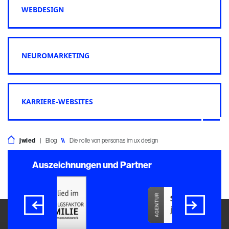
WEBDESIGN
NEUROMARKETING
KARRIERE-WEBSITES
jwied
|
Blog
\\
Die rolle von personas im ux design
Auszeichnungen und Partner